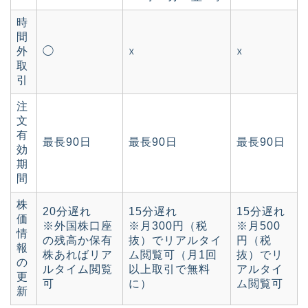
時
間
外
◯
☓
☓
取
引
注
文
有
最長90日
最長90日
最長90日
効
期
間
株
20分遅れ
15分遅れ
15分遅れ
価
※外国株口座
※月300円（税
※月500
情
の残高か保有
抜）でリアルタイ
円（税
報
株あればリア
ム閲覧可（月1回
抜）でリ
の
ルタイム閲覧
以上取引で無料
アルタイ
更
可
に）
ム閲覧可
新