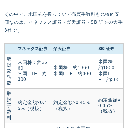
その中で、米国株を扱っていて売買手数料も比較的安
価なのは、マネックス証券・楽天証券・SBI証券の大手
3社です。
マネックス証券
楽天証券
SBI証券
取
米国株：
米国株：約32
扱
米国株：約1360
約1800
60
銘
米国ETF：約
米国ETF：約400
米国ET
柄
300
F：約300
数
取
扱
約定金額×
約定金額×0.4
約定金額×0.45%
手
0.45%
5%（税抜）
（税抜）
（税抜）
数
料